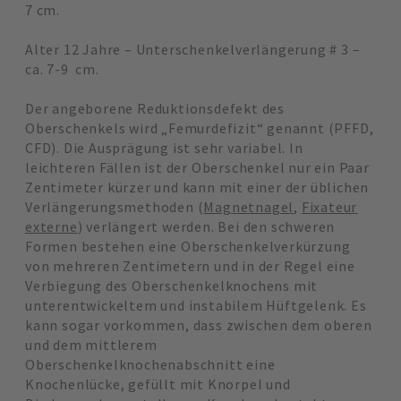
7 cm.
Alter 12 Jahre – Unterschenkelverlängerung # 3 –
ca. 7-9 cm.
Der angeborene Reduktionsdefekt des
Oberschenkels wird „Femurdefizit“ genannt (PFFD,
CFD). Die Ausprägung ist sehr variabel. In
leichteren Fällen ist der Oberschenkel nur ein Paar
Zentimeter kürzer und kann mit einer der üblichen
Verlängerungsmethoden (
Magnetnagel
,
Fixateur
externe
) verlängert werden. Bei den schweren
Formen bestehen eine Oberschenkelverkürzung
von mehreren Zentimetern und in der Regel eine
Verbiegung des Oberschenkelknochens mit
unterentwickeltem und instabilem Hüftgelenk. Es
kann sogar vorkommen, dass zwischen dem oberen
und dem mittlerem
Oberschenkelknochenabschnitt eine
Knochenlücke, gefüllt mit Knorpel und